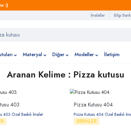
r :)
İmalatlar
Bilgi Bank
tuları
Materyal
Diğer
Modeller
İletişim
Aranan Kelime : Pizza kutusu
tusu 403
Pizza Kutusu 404
u 403 Özel Baskılı İmalat
Pizza Kutusu 404 Özel Baskılı İma
ER
ÜRÜNLER