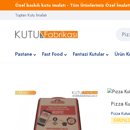
Özel baskılı kutu imalatı - Tüm Ürünlerimiz Özel İmalattı
Toptan Kutu İmalatı
Pastane
Fast Food
Fantazi Kutular
Ürün Ku
Pizza Ku
Pizza Kutus
ÜRÜNL