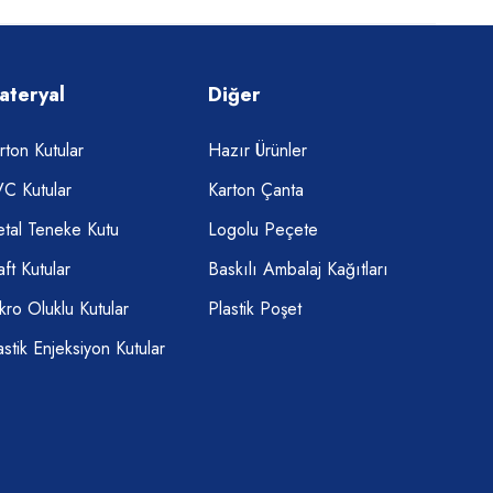
ateryal
Diğer
rton Kutular
Hazır Ürünler
C Kutular
Karton Çanta
tal Teneke Kutu
Logolu Peçete
aft Kutular
Baskılı Ambalaj Kağıtları
kro Oluklu Kutular
Plastik Poşet
astik Enjeksiyon Kutular