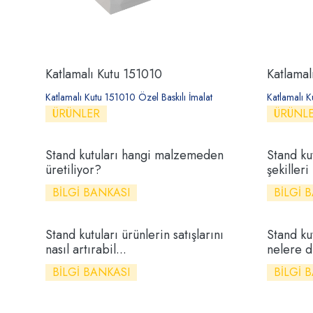
Katlamalı Kutu 151010
Katlamal
Katlamalı Kutu 151010 Özel Baskılı İmalat
Katlamalı K
ÜRÜNLER
ÜRÜNL
Stand kutuları hangi malzemeden
Stand ku
üretiliyor?
şekilleri 
BILGI BANKASI
BILGI 
Stand kutuları ürünlerin satışlarını
Stand ku
nasıl artırabil...
nelere di
BILGI BANKASI
BILGI 