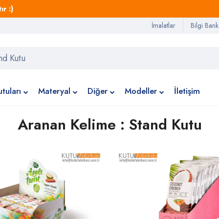
r :)
İmalatlar
Bilgi Bank
tuları
Materyal
Diğer
Modeller
İletişim
Aranan Kelime : Stand Kutu