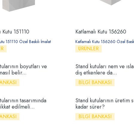
ı Kutu 151110
Katlamalı Kutu 156260
utu 151110 Özel Baskılı İmalat
Katlamalı Kutu 156260 Özel Baskıl
ER
ÜRÜNLER
tularının boyutları ve
Stand kutuları nem ve ısla
nasıl belir...
dış etkenlere da...
BANKASI
BILGI BANKASI
tularının tasarımında
Stand kutularının üretim s
kkat edilmeli...
kadar sürer?
BANKASI
BILGI BANKASI