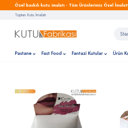
Özel baskılı kutu imalatı - Tüm Ürünlerimiz Özel İmalattı
Toptan Kutu İmalatı
Pastane
Fast Food
Fantazi Kutular
Ürün Ku