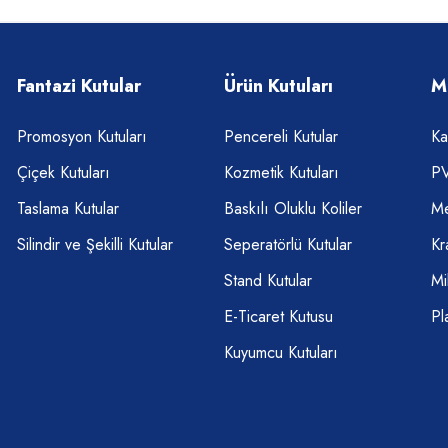
Fantazi Kutular
Ürün Kutuları
M
Promosyon Kutuları
Pencereli Kutular
Ka
Çiçek Kutuları
Kozmetik Kutuları
PV
Taslama Kutular
Baskılı Oluklu Koliler
Me
Silindir ve Şekilli Kutular
Seperatörlü Kutular
Kr
Stand Kutular
Mi
E-Ticaret Kutusu
Pl
Kuyumcu Kutuları