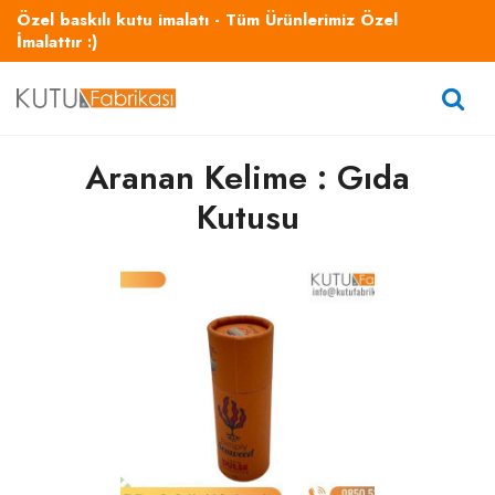
Özel baskılı kutu imalatı - Tüm Ürünlerimiz Özel
İmalattır :)
Aranan Kelime : Gıda
Kutusu