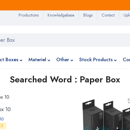
Productions
Knowledgebase
Blogs
Contact
Upl
ct Boxes
Materiel
Other
Stock Products
Co
Searched Word : Paper Box
ox 10
10
ER