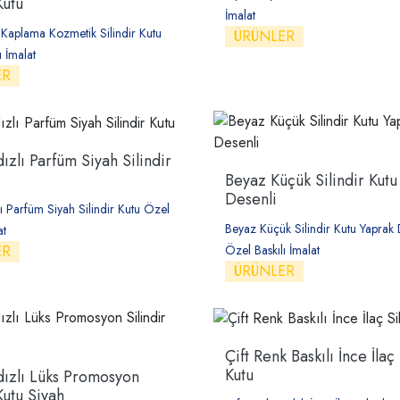
Kutu
İmalat
z Kaplama Kozmetik Silindir Kutu
ÜRÜNLER
ı İmalat
ER
dızlı Parfüm Siyah Silindir
Beyaz Küçük Silindir Kutu
Desenli
zlı Parfüm Siyah Silindir Kutu Özel
Beyaz Küçük Silindir Kutu Yaprak 
at
ER
Özel Baskılı İmalat
ÜRÜNLER
Çift Renk Baskılı İnce İlaç 
Kutu
ldızlı Lüks Promosyon
Kutu Siyah