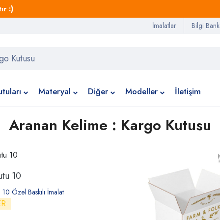
r :)
İmalatlar
Bilgi Bank
tuları
Materyal
Diğer
Modeller
İletişim
Aranan Kelime : Kargo Kutusu
utu 10
 10 Özel Baskılı İmalat
ER