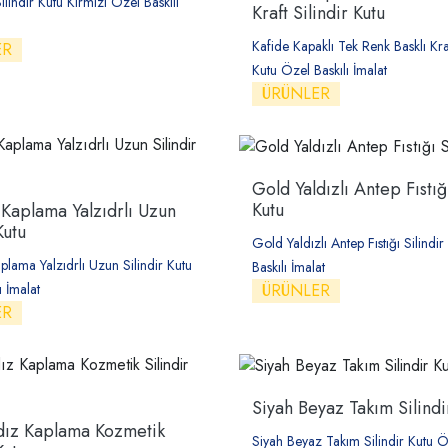
ilindir Kutu Kırmızı Özel Baskılı
Kraft Silindir Kutu
Kafide Kapaklı Tek Renk Basklı Kraf
ER
Kutu Özel Baskılı İmalat
ÜRÜNLER
Gold Yaldızlı Antep Fıstığı
Kutu
 Kaplama Yalzıdrlı Uzun
Kutu
Gold Yaldızlı Antep Fıstığı Silindi
plama Yalzıdrlı Uzun Silindir Kutu
Baskılı İmalat
ÜRÜNLER
ı İmalat
ER
Siyah Beyaz Takım Silindi
ldız Kaplama Kozmetik
Siyah Beyaz Takım Silindir Kutu Öz